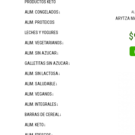
PRODUCTOS KETO
ALIM. CONGELADOS↓
$8.100
00
AL
$7.900
$
00
ARYTZA M
ALIM. PROTEICOS
LECHES Y YOGURES
ALIM. VEGETARIANOS↓
ALIM. SIN AZUCAR↓
GALLETITAS SIN AZUCAR↓
ALIM. SIN LACTOSA↓
$14.300
00
$4.900
00
ALIM. SALUDABLE↓
ALIM. VEGANOS↓
ALIM. INTEGRALES↓
BARRAS DE CEREAL↓
ALIM. KETO↓