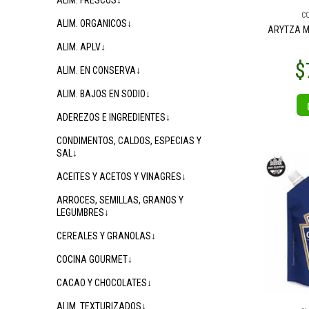
ALIM. FRESCOS↓
C
ALIM. ORGANICOS↓
ARYTZA M
ALIM. APLV↓
ALIM. EN CONSERVA↓
ALIM. BAJOS EN SODIO↓
ADEREZOS E INGREDIENTES↓
CONDIMENTOS, CALDOS, ESPECIAS Y
SAL↓
ACEITES Y ACETOS Y VINAGRES↓
ARROCES, SEMILLAS, GRANOS Y
LEGUMBRES↓
CEREALES Y GRANOLAS↓
COCINA GOURMET↓
CACAO Y CHOCOLATES↓
ALIM. TEXTURIZADOS↓