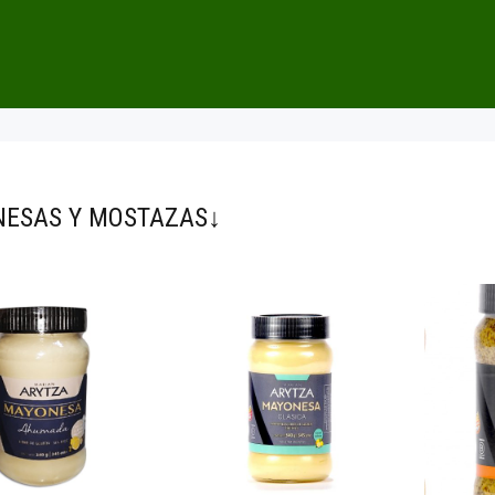
ESAS Y MOSTAZAS↓
$8.400
00
8.300
00