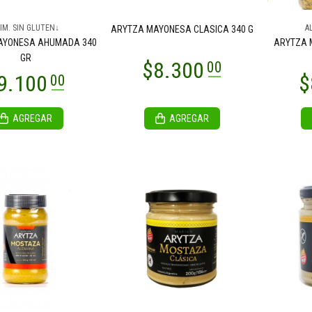
IM. SIN GLUTEN↓
A
ARYTZA MAYONESA CLASICA 340 G
8.800
$2.800
00
00
AYONESA AHUMADA 340
ARYTZA 
GR
AGREGAR
AGREGAR