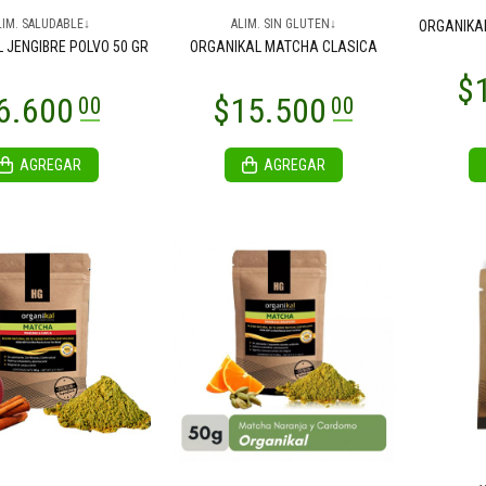
LIM. SALUDABLE↓
ALIM. SIN GLUTEN↓
ORGANIKA
19.000
$19.000
00
00
 JENGIBRE POLVO 50 GR
ORGANIKAL MATCHA CLASICA
AGREGAR
AGREGAR