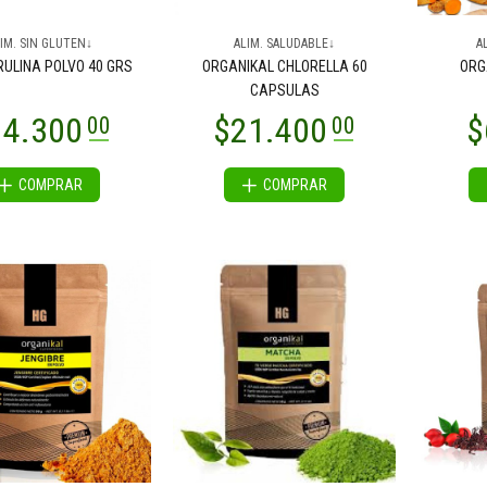
15.500
$15.500
IM. SIN GLUTEN↓
00
00
ALIM. SALUDABLE↓
A
RULINA POLVO 40 GRS
ORGANIKAL CHLORELLA 60
ORG
CAPSULAS
COMPRAR
COMPRAR
$15.500
00
15.500
00