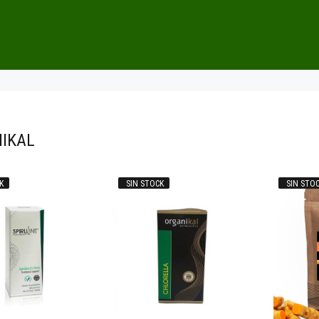
IKAL
K
SIN STOCK
SIN STO
$19.000
00
6.900
00