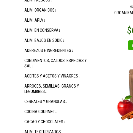
ALIM. FRESCOS↓
$15.500
$15.500
00
00
A
$
ALIM. ORGANICOS↓
ORGANIKAL
ALIM. APLV↓
ALIM. EN CONSERVA↓
ALIM. BAJOS EN SODIO↓
ADEREZOS E INGREDIENTES↓
CONDIMENTOS, CALDOS, ESPECIAS Y
SAL↓
ACEITES Y ACETOS Y VINAGRES↓
ARROCES, SEMILLAS, GRANOS Y
LEGUMBRES↓
CEREALES Y GRANOLAS↓
COCINA GOURMET↓
CACAO Y CHOCOLATES↓
ALIM. TEXTURIZADOS↓