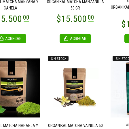
A
L MATCHA MANZANA Y
ORGANIKAL MATCHA MANZANILLA
ORGANIKA
CANELA
50 GR
AGREGAR
AGREGAR
SIN STOCK
SIN STO
A
L MATCHA NARANJA Y
ORGANIKAL MATCHA VAINILLA 50