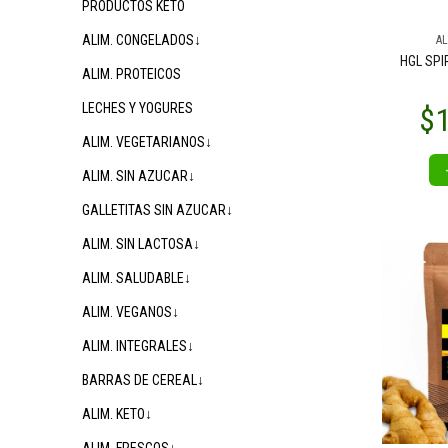
PRODUCTOS KETO
ALIM. CONGELADOS↓
$
AL
$6.600
$15.500
00
00
HGL SPI
ALIM. PROTEICOS
LECHES Y YOGURES
ALIM. VEGETARIANOS↓
ALIM. SIN AZUCAR↓
GALLETITAS SIN AZUCAR↓
ALIM. SIN LACTOSA↓
$15.500
$15.500
00
00
$
ALIM. SALUDABLE↓
ALIM. VEGANOS↓
ALIM. INTEGRALES↓
BARRAS DE CEREAL↓
ALIM. KETO↓