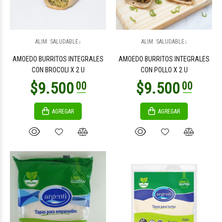
$8.300
$11.500
00
00
ALIM. SALUDABLE↓
ALIM. SALUDABLE↓
AMOEDO BURRITOS INTEGRALES
AMOEDO BURRITOS INTEGRALES
CON BROCOLI X 2 U
CON POLLO X 2 U
AGREGAR
AGREGAR
$12.500
$9.500
00
00