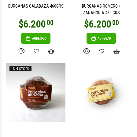
BURGANAS CALABAZA 460GRS
BURGANAS ROMERO +
ZANAHORIA 460 GRS
AGREGAR
AGREGAR
$7.500
$13.000
00
00
SIN STOCK
$7.900
$7.900
00
00