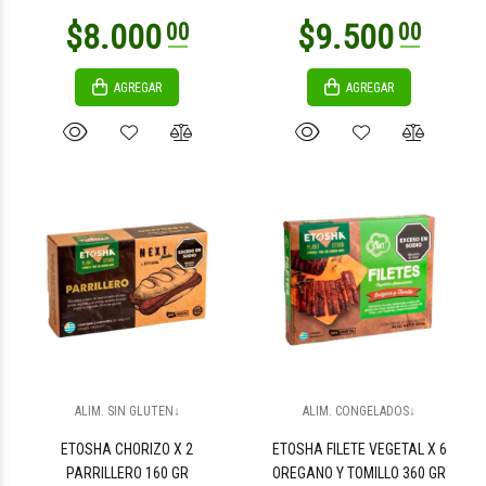
AGREGAR
AGREGAR
$6.100
$10.900
00
00
$4.500
$4.500
00
00
ALIM. SIN GLUTEN↓
ALIM. CONGELADOS↓
ETOSHA CHORIZO X 2
ETOSHA FILETE VEGETAL X 6
PARRILLERO 160 GR
OREGANO Y TOMILLO 360 GR