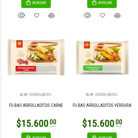
AGREGAR
AGREGAR
$5.200
$4.900
00
00
$5.500
$7.800
00
00
ALIM. CONGELADOS↓
ALIM. CONGELADOS↓
FU BAO ARROLLADITOS CARNE
FU BAO ARROLLADITOS VERDURA