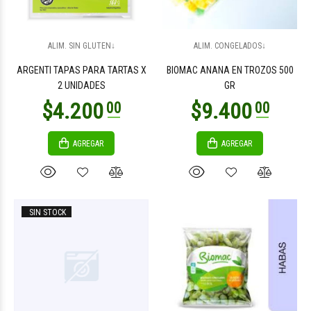
$6.200
$6.200
00
00
ALIM. SIN GLUTEN↓
ALIM. CONGELADOS↓
ARGENTI TAPAS PARA TARTAS X
BIOMAC ANANA EN TROZOS 500
2 UNIDADES
GR
AGREGAR
AGREGAR
$6.200
$6.200
00
00
SIN STOCK