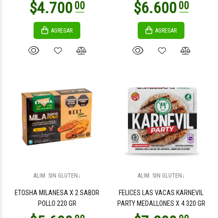
AGREGAR
AGREGAR
$7.500
$7.800
00
00
$9.650
$11.000
00
00
ALIM. SIN GLUTEN↓
ALIM. SIN GLUTEN↓
ETOSHA MILANESA X 2 SABOR
FELICES LAS VACAS KARNEVIL
POLLO 220 GR
PARTY MEDALLONES X 4 320 GR