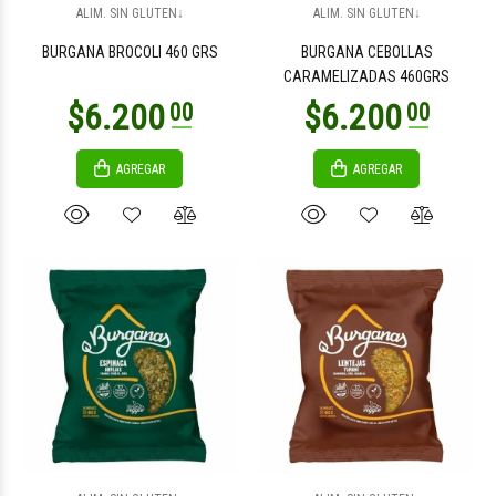
ALIM. SIN GLUTEN↓
ALIM. SIN GLUTEN↓
BURGANA BROCOLI 460 GRS
BURGANA CEBOLLAS
CARAMELIZADAS 460GRS
AGREGAR
AGREGAR
$3.200
$5.500
00
00
$5.300
$4.700
00
00