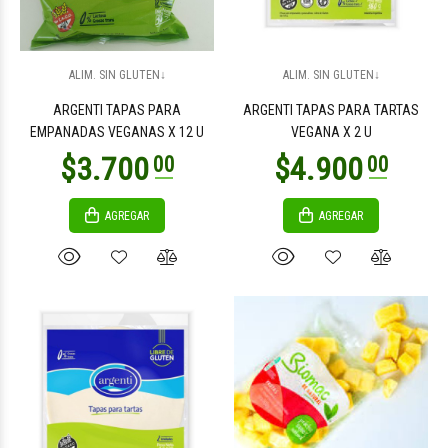
$8.100
$10.200
00
00
ALIM. SIN GLUTEN↓
ALIM. SIN GLUTEN↓
ARGENTI TAPAS PARA
ARGENTI TAPAS PARA TARTAS
EMPANADAS VEGANAS X 12 U
VEGANA X 2 U
AGREGAR
AGREGAR
$6.200
$8.000
00
00