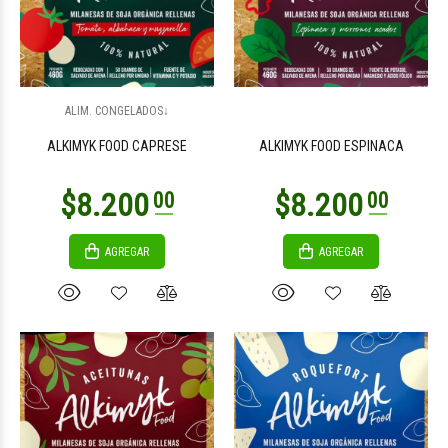
$8.200
$9.300
00
00
ALIM. CONGELADOS↓
ALKIMYK FOOD CAPRESE
ALKIMYK FOOD ESPINACA
AGREGAR
AGREGAR
$3.900
$9.500
00
00