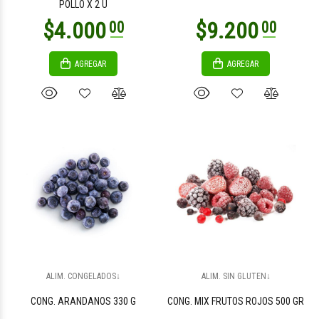
POLLO X 2 U
AGREGAR
AGREGAR
$15.300
$5.000
00
00
$5.000
$8.600
00
00
ALIM. CONGELADOS↓
ALIM. SIN GLUTEN↓
CONG. ARANDANOS 330 G
CONG. MIX FRUTOS ROJOS 500 GR