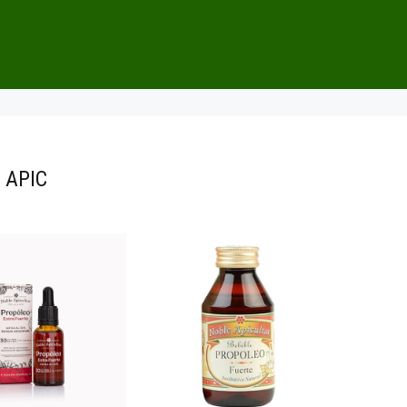
 APIC
$21.500
00
19.000
00