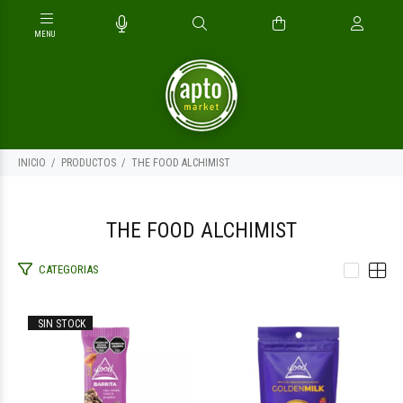
INICIO
PRODUCTOS
THE FOOD ALCHIMIST
THE FOOD ALCHIMIST
CATEGORIAS
$1.600
$15.900
00
00
SIN STOCK