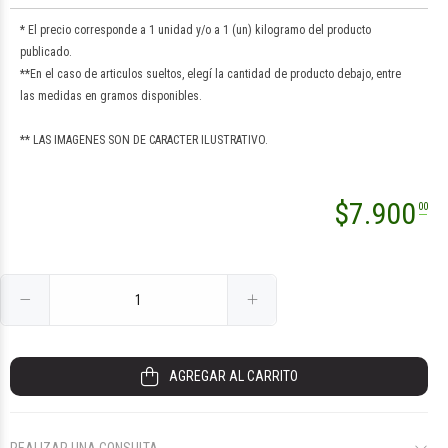
* El precio corresponde a 1 unidad y/o a 1 (un) kilogramo del producto
publicado.
**En el caso de articulos sueltos, elegí la cantidad de producto debajo, entre
las medidas en gramos disponibles.
** LAS IMAGENES SON DE CARACTER ILUSTRATIVO.
$14.200
$9.800
$9.800
$14.900
00
00
00
00
$
7.900
00
AGREGAR AL CARRITO