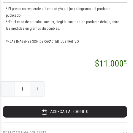
* El precio corresponde a 1 unidad y/o a 1 (un) kilogramo del producto
publicado.
**En el caso de articulos sueltos, elegí la cantidad de producto debajo, entre
las medidas en gramos disponibles.
** LAS IMAGENES SON DE CARACTER ILUSTRATIVO.
$5.600
$7.100
$4.700
$6.500
00
00
00
00
$
11.000
00
AGREGAR AL CARRITO