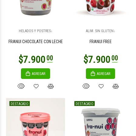
$11.000
00
$27.000
00
HELADOS Y POSTRES↓
ALIM. SIN GLUTEN↓
FRANUI CHOCOLATE CON LECHE
FRANUI FREE
AGREGAR
AGREGAR
$15.700
00
DESTACADO
DESTACADO