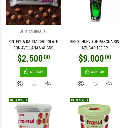
$7.900
$7.900
00
00
ALIM. SALUDABLE↓
*INTEGRA BARRA CHOCOLATE
BENOT HUEVO DE PASCUA SIN
CON AVELLANAS 41 GRS
AZUCAR 100 GR
AGREGAR
AGREGAR
$7.900
$7.900
00
00
DESTACADO
DESTACADO